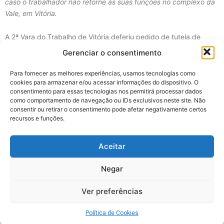
caso o trabalhador não retorne às suas funções no complexo da
Vale, em Vitória.
A 2ª Vara do Trabalho de Vitória deferiu pedido de tutela de
urgência e determinou a reintegração imediata do dirigente
Gerenciar o consentimento
sindical Marcos Adriano Gonçalves de Souza, da FRUSE
(Federação Interstadual dos Urbanitários do Sudeste), demitido
Para fornecer as melhores experiências, usamos tecnologias como
cookies para armazenar e/ou acessar informações do dispositivo. O
de forma ilegal pela multinacional francesa Veolia, prestadora de
consentimento para essas tecnologias nos permitirá processar dados
serviços no complexo industrial da Vale. O trabalhador obteve
como comportamento de navegação ou IDs exclusivos neste site. Não
essa importante vitória jurídica e política com intermédio do
consentir ou retirar o consentimento pode afetar negativamente certos
jurídico do Sindicato dos Trabalhadores em Água, Esgoto e Meio
recursos e funções.
Ambiente do Espírito Santo (Sindaema).
Aceitar
Marcos havia sido demitido de forma abrupta e irregular no início
de junho, poucos dias após ter denunciado formalmente um
Negar
histórico de assédio moral sistemático sofrido na empresa. A
demissão foi prontamente denunciada pelo Sindaema e pela
Ver preferências
Federação como uma grave prática antissindical e de
perseguição, uma vez que o funcionário é dirigente eleito da
Política de Cookies
diretoria da FRUSE.