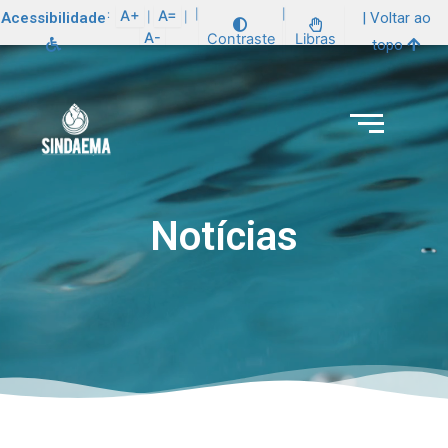
:
A+
A=
|
|
Acessibilidade
| Voltar ao
|
|
A-
Contraste
Libras
topo
Notícias