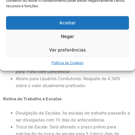
consentir ou retirar o consentimento pode afetar negativamente certos
sobre os salários praticados em abril/2026.
recursos e funções.
Piso Salarial: R$ 1.750,00.
Vale Alimentação/Refeição: R$ 1.388,28 por mês.
Aceitar
“VA Plus Especial”: Crédito extraordinário, no valor de R$
250,00, concedido em uma única parcela no mês
Negar
subsequente ao fechamento do ACT (válido para
funcionários que já estavam ativos em maio/2026).
Ver preferências
Auxílios: Reajuste linear de 4,39% nos valores vigentes do
Auxílio Creche e Auxílio Filho com Deficiência. A
Política de Cookies
nomenclatura muda oficialmente de “Filho Excepcional”
para “Filho com Deficiência”.
Abono para Usuários Condutores: Reajuste de 4,39%
sobre o valor atualmente praticado.
Rotina de Trabalho e Escalas
Divulgação de Escalas: As escalas de trabalho passarão a
ser divulgadas com 15 dias de antecedência.
Troca de Escala: Será alterado o prazo prévio para
solicitação de troca de escala para 5 (cinco) dias de