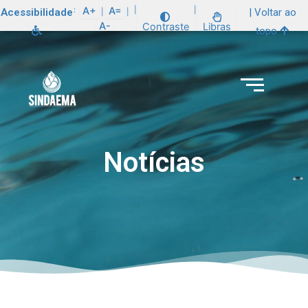
:
A+
A=
|
|
Acessibilidade
| Voltar ao
|
|
A-
Contraste
Libras
topo
Notícias