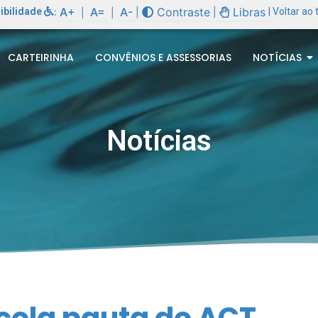
A+
A=
A-
Contraste
Libras
ibilidade
:
|
|
| Voltar ao
|
|
CARTEIRINHA
CONVÊNIOS E ASSESSORIAS
NOTÍCIAS
Notícias
cola pauta do ACT