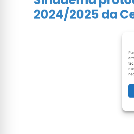
2024/2025 da C
Par
arm
tec
exc
neg