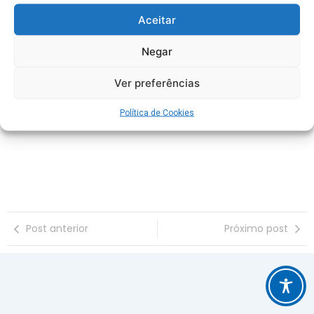
Aceitar
Sindaema faz análise sobre
Negar
Termo Aditivo ao Contrato de
Trabalho, e não há prejuízo
Ver preferências
para trabalhador
Política de Cookies
Post anterior
Próximo post