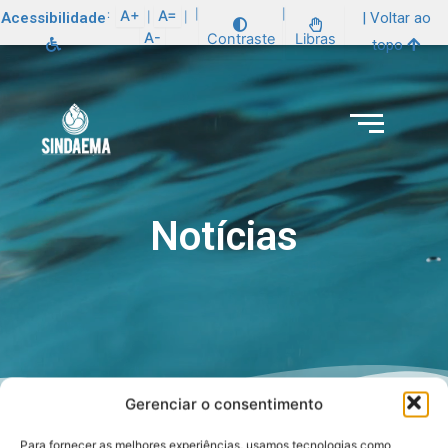
:
A+
A=
|
|
Acessibilidade
| Voltar ao
|
|
A-
Contraste
Libras
topo
Notícias
Gerenciar o consentimento
Para fornecer as melhores experiências, usamos tecnologias como