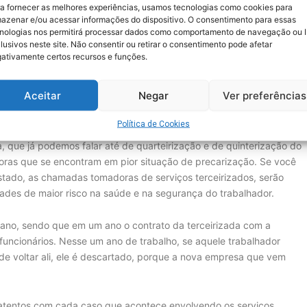
re a formação de novos quadros, nos sindicatos e nos locais de
a fornecer as melhores experiências, usamos tecnologias como cookies para
 sindicato foi criado, historicamente, para combater as
azenar e/ou acessar informações do dispositivo. O consentimento para essas
nologias nos permitirá processar dados como comportamento de navegação ou 
ntes de trabalho. Essa luta é desde sua criação, o que torna ser
lusivos neste site. Não consentir ou retirar o consentimento pode afetar
m todos os sindicatos, procurando meios de preparar e qualificar
ativamente certos recursos e funções.
a saúde e da segurança do trabalhador e da trabalhadora.
Aceitar
Negar
Ver preferências
reitos, qual grupo de trabalhadores/as precisa estar ainda mais
abalho?
Política de Cookies
 que já podemos falar até de quarteirização e de quinterização do
doras que se encontram em pior situação de precarização. Se você
stado, as chamadas tomadoras de serviços terceirizados, serão
idades de maior risco na saúde e na segurança do trabalhador.
m ano, sendo que em um ano o contrato da terceirizada com a
funcionários. Nesse um ano de trabalho, se aquele trabalhador
e voltar ali, ele é descartado, porque a nova empresa que vem
r atentos com cada caso que acontece envolvendo os serviços