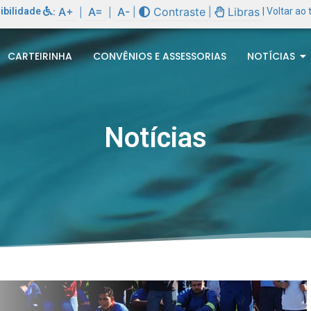
A+
A=
A-
Contraste
Libras
ibilidade
:
|
|
| Voltar ao
|
|
CARTEIRINHA
CONVÊNIOS E ASSESSORIAS
NOTÍCIAS
Notícias