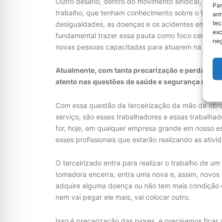
Outro desafio, dentro do movimento sindical, é sob
Par
trabalho, que tenham conhecimento sobre o tema. O
arm
tec
desigualdades, as doenças e os acidentes em ambie
exc
fundamental trazer essa pauta como foco central e
neg
novas pessoas capacitadas para atuarem na área d
Atualmente, com tanta precarização e perda de di
atento nas questões de saúde e segurança no tr
Com essa questão da terceirização da mão de obra,
serviço, são esses trabalhadores e essas trabalha
for, hoje, em qualquer empresa grande em nosso e
esses profissionais que estarão realizando as ativ
O terceirizado entra para realizar o trabalho de u
tomadora encerra, entra uma nova e, assim, novos 
adquire alguma doença ou não tem mais condição d
nem vai pegar ele mais, vai colocar outro.
Isso é precarização das piores, e precisamos fica