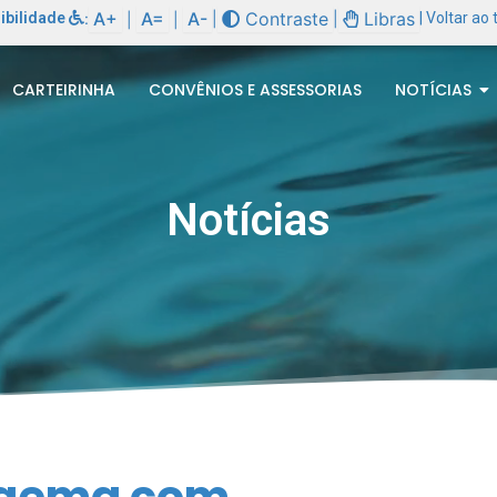
A+
A=
A-
Contraste
Libras
ibilidade
:
|
|
| Voltar ao
|
|
CARTEIRINHA
CONVÊNIOS E ASSESSORIAS
NOTÍCIAS
Notícias
daema com