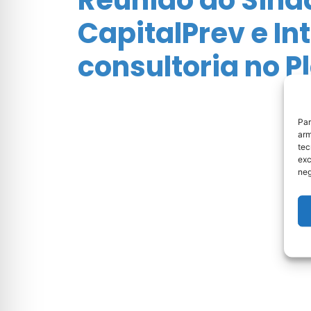
CapitalPrev e In
consultoria no 
Par
arm
tec
exc
neg