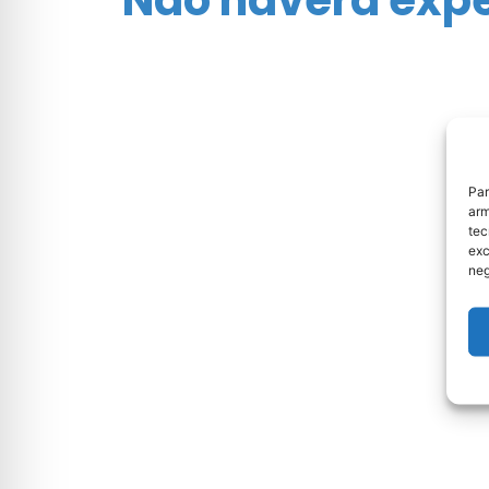
Par
arm
tec
exc
neg