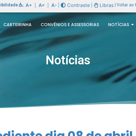
A+
A=
A-
Contraste
Libras
ibilidade
:
|
|
| Voltar ao
|
|
CARTEIRINHA
CONVÊNIOS E ASSESSORIAS
NOTÍCIAS
Notícias
iente dia 08 de abril