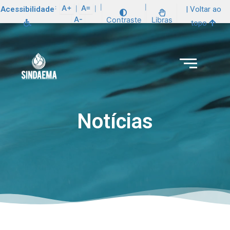
:
A+
A=
|
|
Acessibilidade
| Voltar ao
|
|
A-
Contraste
Libras
topo
Notícias