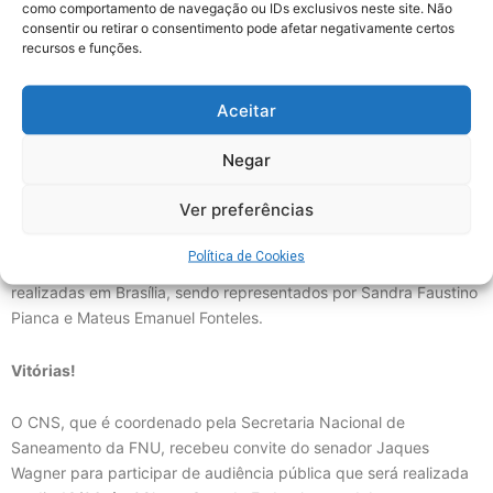
como comportamento de navegação ou IDs exclusivos neste site. Não
A luta do Sindaema, ao lado do conjunto dos urbanitários de todo
consentir ou retirar o consentimento pode afetar negativamente certos
o Brasil, mobilizados pelo Coletivo Nacional de Saneamento
recursos e funções.
(CNS), vem colhendo bons frutos com as visitas aos
parlamentares, realizadas durante as últimas semanas, em
Aceitar
Brasília. Já conquistamos mais de 170 assinaturas de deputados
e senadores pela criação da Frente Parlamentar Mista em Defesa
Negar
do Saneamento Público, além de duas audiências públicas de
interesse da nossa categoria.
Ver preferências
O Sindaema está totalmente envolvido com essas conquistas,
Política de Cookies
com a presença de dois diretores nas ações que vem sendo
realizadas em Brasília, sendo representados por Sandra Faustino
Pianca e Mateus Emanuel Fonteles.
Vitórias!
O CNS, que é coordenado pela Secretaria Nacional de
Saneamento da FNU, recebeu convite do senador Jaques
Wagner para participar de audiência pública que será realizada