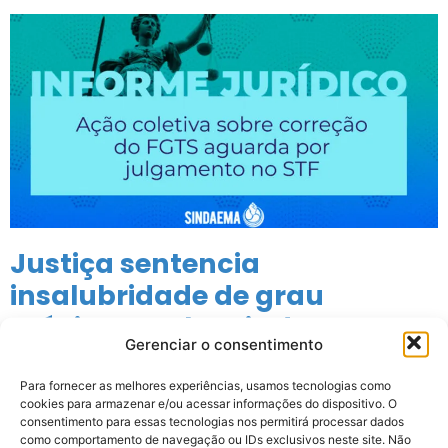
Justiça sentencia
insalubridade de grau
máximo em locais de
Gerenciar o consentimento
trabalho da região de
Cachoeiro
Para fornecer as melhores experiências, usamos tecnologias como
cookies para armazenar e/ou acessar informações do dispositivo. O
consentimento para essas tecnologias nos permitirá processar dados
como comportamento de navegação ou IDs exclusivos neste site. Não