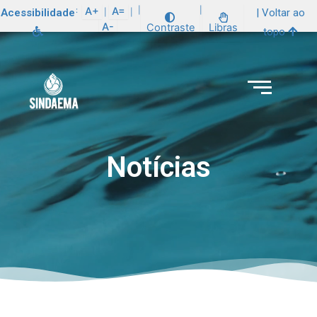
:
A+
A=
|
|
Acessibilidade
| Voltar ao
|
|
A-
Contraste
Libras
topo
Notícias