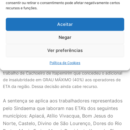
consentir ou retirar o consentimento pode afetar negativamente certos
recursos e funções.
Aceitar
Negar
Ver preferências
O Sindaema comunica a categoria dos empregados da CESAN
Política de Cookies
mais uma conquista. Foi proferida sentença pelo juízo da vara do
trabalho de Cachoeiro de Itapemirim que concedeu o adicional
de insalubridade em GRAU MÁXIMO (40%) aos operadores de
ETA da região. Dessa decisão ainda cabe recurso.
A sentença se aplica aos trabalhadores representados
pelo Sindaema que laboram nas ETA’s dos seguintes
municípios: Apiacá, Atílio Vivacqua, Bom Jesus do
Norte, Castelo, Divino de São Lourenço, Dores do Rio