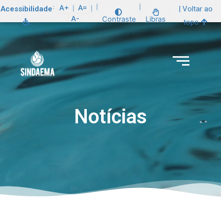
:
A+
A=
|
|
Acessibilidade
| Voltar ao
|
|
A-
Contraste
Libras
topo
Notícias