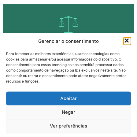
Gerenciar o consentimento
Para fornecer as melhores experiências, usamos tecnologias como
cookies para armazenar e/ou acessar informações do dispositivo. O
consentimento para essas tecnologias nos permitirá processar dados
como comportamento de navegação ou IDs exclusivos neste site. Não
consentir ou retirar o consentimento pode afetar negativamente certos
recursos e funções.
Justiça anula ERIC 2022
Aceitar
Transitou em julgado a decisão do Tribunal Regional do Trabalho
do Espírito Santo (TRT-ES) que determinou a nulidade do ERIC –
Negar
Exame de Recrutamento Interno da Cesan. Assim, todos os
empregados aptos, conforme as normas internas da Companhia,
Ver preferências
têm permissão para participarem de futuros concursos de
promoção.