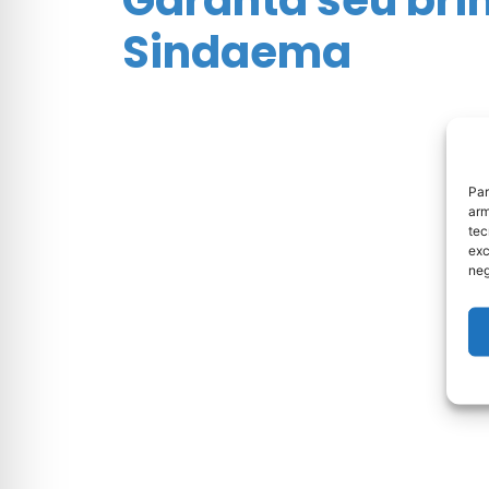
Sindaema
Par
arm
tec
exc
neg