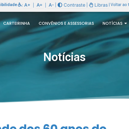
A+
A=
A-
Contraste
Libras
ibilidade
:
|
|
| Voltar ao
|
|
CARTEIRINHA
CONVÊNIOS E ASSESSORIAS
NOTÍCIAS
Notícias
nde dos 60 anos do