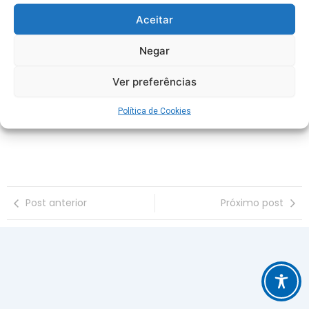
Aceitar
Faça sua Credencial Online do
Negar
Sesc e garanta todos os
benefícios do convênio
Ver preferências
Política de Cookies
Post anterior
Próximo post