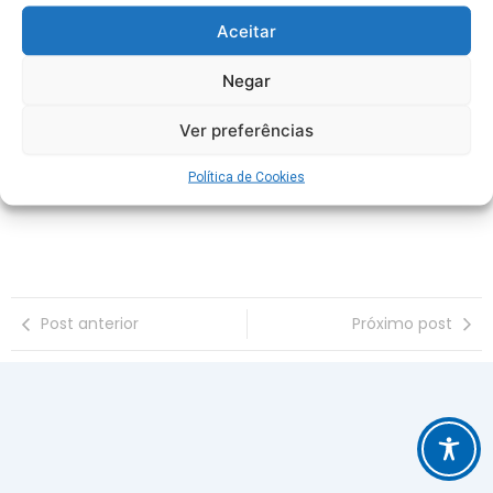
Aceitar
Eleição para CA da CESAN:
Negar
votação será nos dias 26 e 27
de abril
Ver preferências
Política de Cookies
Post anterior
Próximo post