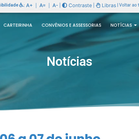
A+
A=
A-
Contraste
Libras
ibilidade
:
|
|
| Voltar ao
|
|
CARTEIRINHA
CONVÊNIOS E ASSESSORIAS
NOTÍCIAS
Notícias
06 a 07 de junho