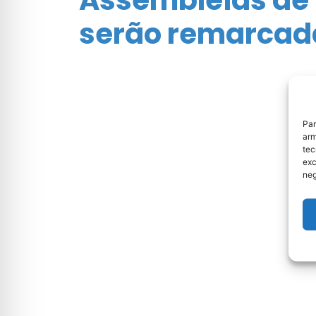
serão remarcad
Par
arm
tec
exc
neg