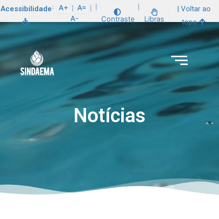
:
A+
A=
|
|
Acessibilidade
| Voltar ao
|
|
A-
Contraste
Libras
topo
Notícias