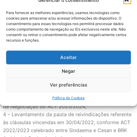
fevereiro, como o cronograma logo abaixo. O link da assembleia
virtual será enviado por whatsapp.
Para fornecer as melhores experiências, usamos tecnologias como
cookies para armazenar e/ou acessar informações do dispositivo. O
consentimento para essas tecnologias nos permitirá processar dados
*Confira os pontos de pauta das assembleias:*
como comportamento de navegação ou IDs exclusivos neste site. Não
1 – Autorização ao Sindaema para celebrar e ratificar,
consentir ou retirar o consentimento pode afetar negativamente certos
recursos e funções.
durante ano de 2023/2024, Acordo Coletivo de
Trabalho e Aditivos;
Aceitar
2 – Autorização ao Sindaema para suscitar Dissídio
Coletivo de Trabalho de natureza econômica ou jurídica
Negar
junto ao TRT/17 Região, além de tornar outras medidas
júri-políticas que se fizerem necessárias em caso de
Ver preferências
malogro das negociações;
3 – Indicação de membros para formação da Comissão
Política de Cookies
de Negociação do ACT 2023/2024;
4 – Levantamento da pauta de reivindicações referente
às cláusulas vincendas em 30/04/2022, conforme ACT
2022/2023 celebrado entre Sindaema e Cesan e BRK