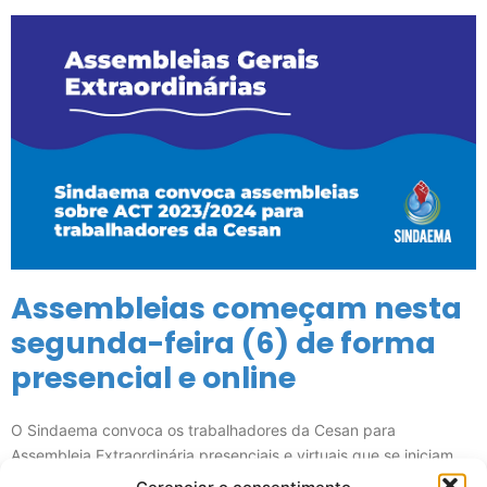
Assembleias começam nesta
segunda-feira (6) de forma
presencial e online
O Sindaema convoca os trabalhadores da Cesan para
Assembleia Extraordinária presenciais e virtuais que se iniciam
nesta segunda-feira (6) e seguem durante todo o mês de
Gerenciar o consentimento