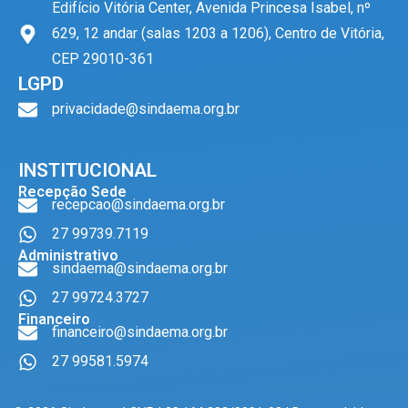
Edifício Vitória Center, Avenida Princesa Isabel, nº
629, 12 andar (salas 1203 a 1206), Centro de Vitória,
CEP 29010-361
LGPD
privacidade@sindaema.org.br
INSTITUCIONAL
Recepção Sede
recepcao@sindaema.org.br
27 99739.7119
Administrativo
sindaema@sindaema.org.br
27 99724.3727
Financeiro
financeiro@sindaema.org.br
27 99581.5974