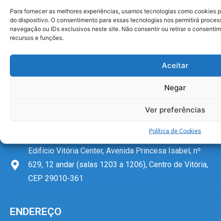
Para fornecer as melhores experiências, usamos tecnologias como cookies 
do dispositivo. O consentimento para essas tecnologias nos permitirá proc
navegação ou IDs exclusivos neste site. Não consentir ou retirar o consent
I
F
Y
W
recursos e funções.
n
a
o
h
s
c
u
a
t
e
t
t
a
b
u
s
Aceitar
CONTATO
g
o
b
a
r
o
e
p
27 3222-0544
Negar
a
k
p
m
27 99739-7119
Ver preferências
sindaema@sindaema.org.br
Política de Cookies
Edifício Vitória Center, Avenida Princesa Isabel, nº
629, 12 andar (salas 1203 a 1206), Centro de Vitória,
CEP 29010-361
ENDEREÇO