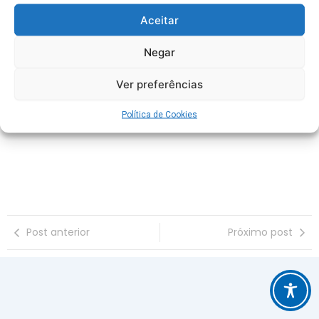
Aceitar
Dia 29/05 tem Assembleia
Negar
Geral Extraordinária para
trabalhadores SAAE Baixo
Ver preferências
Guandu
Política de Cookies
Post anterior
Próximo post