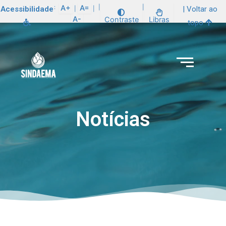
:
A+
A=
|
|
Acessibilidade
| Voltar ao
|
|
A-
Contraste
Libras
topo
Notícias