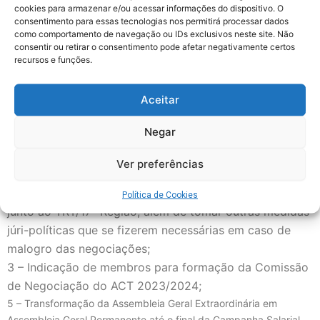
Assembleias presenciais e onlines com os trabalhadores da
cookies para armazenar e/ou acessar informações do dispositivo. O
AEGEA Saneamento lotados em: Ambiental Cariacica
consentimento para essas tecnologias nos permitirá processar dados
como comportamento de navegação ou IDs exclusivos neste site. Não
Concessionária de Saneamento SPE S/A, Concessionária De
consentir ou retirar o consentimento pode afetar negativamente certos
Saneamento Serra Ambiental S/A e Vila Velha Ambiental para
recursos e funções.
Assembleia Geral Extraordinária para deliberar sobre os
seguintes pontos:
Aceitar
1 – Autorização ao SINDAEMA para celebrar e ratificar,
Negar
durante ano de 2023/2024, Acordo Coletivo de
Trabalho e Aditivos;
Ver preferências
2 – Autorização ao SINDAEMA para suscitar Dissídio
Coletivo de Trabalho de natureza econômica ou jurídica
Política de Cookies
junto ao TRT/17ª Região, além de tomar outras medidas
júri-políticas que se fizerem necessárias em caso de
malogro das negociações;
3 – Indicação de membros para formação da Comissão
de Negociação do ACT 2023/2024;
5 – Transformação da Assembleia Geral Extraordinária em
Assembleia Geral Permanente até o final da Campanha Salarial