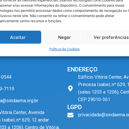
a fornecer as melhores experiências, usamos tecnologias como cookies para
azenar e/ou acessar informações do dispositivo. O consentimento para essas
nologias nos permitirá processar dados como comportamento de navegação ou 
lusivos neste site. Não consentir ou retirar o consentimento pode afetar
ativamente certos recursos e funções.
Aceitar
Negar
Ver preferências
Política de Cookies
ENDEREÇO
-0544
Edifício Vitória Center, A
Princesa Isabel, nº 629, 
9-7119
(salas 1203 a 1206), Cent
CEP 29010-361
a@sindaema.org.br
LGPD
 Vitória Center, Avenida
privacidade@sindaema.or
 Isabel, nº 629, 12 andar
203 a 1206), Centro de Vitória,