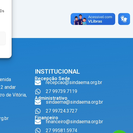
IDs
INSTITUCIONAL
Recepção Sede
venida
recepcao@sindaema.org.br
12 andar
27 99739.7119
ro de Vitória,
Administrativo
sindaema@sindaema.org.br
27 99724.3727
Financeiro
g.br
financeiro@sindaema.org.br
27 99581.5974