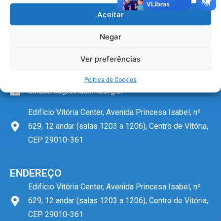
n
a
o
h
s
c
u
a
Aceitar
t
e
t
t
a
b
u
s
CONTATO
g
o
b
a
Negar
r
o
e
p
27 3222-0544
a
k
p
m
Ver preferências
27 99739-7119
Política de Cookies
sindaema@sindaema.org.br
Edifício Vitória Center, Avenida Princesa Isabel, nº
629, 12 andar (salas 1203 a 1206), Centro de Vitória,
CEP 29010-361
ENDEREÇO
Edifício Vitória Center, Avenida Princesa Isabel, nº
629, 12 andar (salas 1203 a 1206), Centro de Vitória,
CEP 29010-361