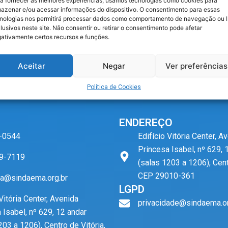
a fornecer as melhores experiências, usamos tecnologias como cookies para
azenar e/ou acessar informações do dispositivo. O consentimento para essas
nologias nos permitirá processar dados como comportamento de navegação ou 
lusivos neste site. Não consentir ou retirar o consentimento pode afetar
ativamente certos recursos e funções.
Aceitar
Negar
Ver preferências
Política de Cookies
ENDEREÇO
-0544
Edifício Vitória Center, A
Princesa Isabel, nº 629, 
9-7119
(salas 1203 a 1206), Cent
CEP 29010-361
a@sindaema.org.br
LGPD
 Vitória Center, Avenida
privacidade@sindaema.or
 Isabel, nº 629, 12 andar
203 a 1206), Centro de Vitória,