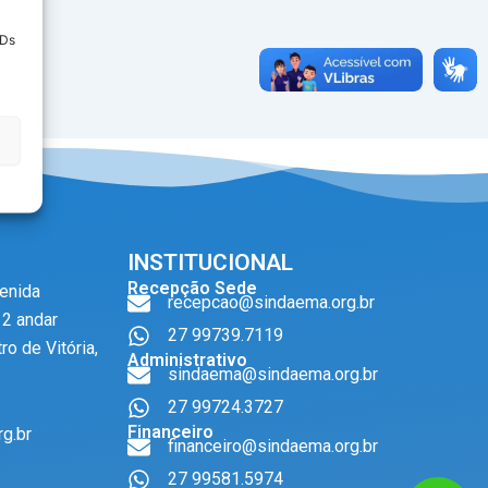
IDs
INSTITUCIONAL
Recepção Sede
venida
recepcao@sindaema.org.br
12 andar
27 99739.7119
ro de Vitória,
Administrativo
sindaema@sindaema.org.br
27 99724.3727
Financeiro
g.br
financeiro@sindaema.org.br
27 99581.5974