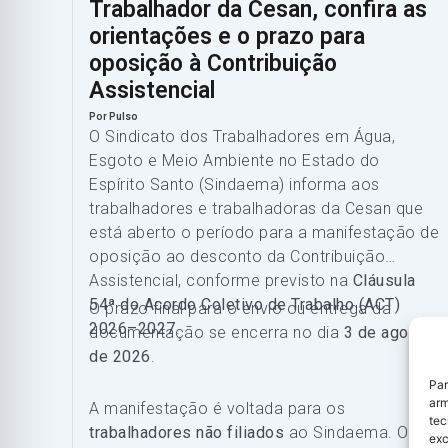
Trabalhador da Cesan, confira as
orientações e o prazo para
oposição à Contribuição
Assistencial
Por Pulso
O Sindicato dos Trabalhadores em Água,
Esgoto e Meio Ambiente no Estado do
Espírito Santo (Sindaema) informa aos
trabalhadores e trabalhadoras da Cesan que
está aberto o período para a manifestação de
oposição ao desconto da Contribuição
Assistencial, conforme previsto na
Cláusula
54ª do Acordo Coletivo de Trabalho (ACT)
O prazo final para o envio ou entrega da
2026–2027
.
documentação se encerra no dia
3 de agosto
de 2026
.
Par
arm
A manifestação é voltada para os
tec
trabalhadores não filiados
ao Sindaema. O
exc