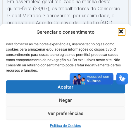
Em assembleia geral realizada na manhã desta
quinta-feira (23/07), os trabalhadores do Consórcio
Global Metrópole aprovaram, por unanimidade, a
proposta do Acordo Coletivo de Trabalho (ACT)
referente ao período 2025/2026.
Gerenciar o consentimento
Para fornecer as melhores experiências, usamos tecnologias como
O encontro presencial ocorreu no canteiro da
cookies para armazenar e/ou acessar informações do dispositivo. O
empresa, em Vila Velha, e contou com expressiva
consentimento para essas tecnologias nos permitirá processar dados
participação da categoria.
como comportamento de navegação ou IDs exclusivos neste site. Não
consentir ou retirar o consentimento pode afetar negativamente certos
recursos e funções.
Votação e Conquista Coletiva
Durante a assembleia, a diretoria do Sindaema
Aceitar
apresentou detalhadamente todos os pontos e
cláusulas negociadas na proposta do ACT
Negar
2025/2026. Colocada em votação, a pauta recebeu
o apoio de 100% dos trabalhadores presentes.
Ver preferências
Com a aprovação, o Sindaema dará
Política de Cookies
prosseguimento aos trâmites formais para a