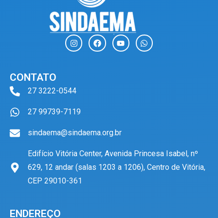
I
F
Y
W
n
a
o
h
s
c
u
a
t
e
t
t
a
b
u
s
CONTATO
g
o
b
a
r
o
e
p
27 3222-0544
a
k
p
m
27 99739-7119
sindaema@sindaema.org.br
Edifício Vitória Center, Avenida Princesa Isabel, nº
629, 12 andar (salas 1203 a 1206), Centro de Vitória,
CEP 29010-361
ENDEREÇO