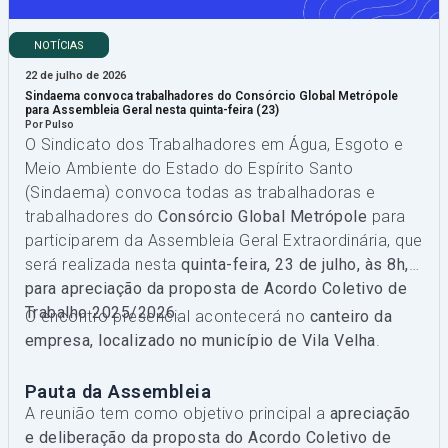
NOTÍCIAS
22 de julho de 2026
Sindaema convoca trabalhadores do Consórcio Global Metrópole
para Assembleia Geral nesta quinta-feira (23)
Por Pulso
O Sindicato dos Trabalhadores em Água, Esgoto e
Meio Ambiente do Estado do Espírito Santo
(Sindaema) convoca todas as trabalhadoras e
trabalhadores do
Consórcio Global Metrópole
para
participarem da Assembleia Geral Extraordinária, que
será realizada nesta
quinta-feira, 23 de julho, às 8h,
para apreciação da proposta de Acordo Coletivo de
Trabalho 2025/2026
.
O encontro presencial acontecerá no
canteiro da
empresa, localizado no município de Vila Velha
.
Pauta da Assembleia
A reunião tem como objetivo principal a
apreciação
e deliberação da proposta do Acordo Coletivo de