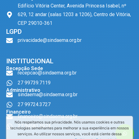
Edifício Vitória Center, Avenida Princesa Isabel, nº
629, 12 andar (salas 1203 a 1206), Centro de Vitória,
CEP 29010-361
LGPD
privacidade@sindaema.org.br
INSTITUCIONAL
Recepção Sede
recepcao@sindaema.org.br
27 99739.7119
Administrativo
sindaema@sindaema.org.br
27 99724.3727
Financeiro
financeiro@sindaema.org.br
Nós respeitamos sua privacidade. Nós usamos cookies e outras
27 99581.5974
tecnologias semelhantes para melhorar a sua experiência em nossos
serviços. Ao utilizar nossos serviços, você está ciente dessa