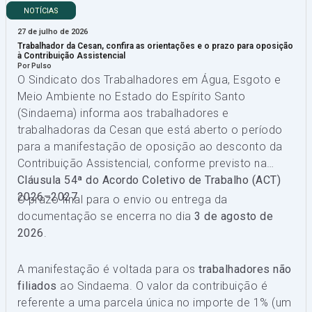
NOTÍCIAS
27 de julho de 2026
Trabalhador da Cesan, confira as orientações e o prazo para oposição
à Contribuição Assistencial
Por Pulso
O Sindicato dos Trabalhadores em Água, Esgoto e
Meio Ambiente no Estado do Espírito Santo
(Sindaema) informa aos trabalhadores e
trabalhadoras da Cesan que está aberto o período
para a manifestação de oposição ao desconto da
Contribuição Assistencial, conforme previsto na
Cláusula 54ª do Acordo Coletivo de Trabalho (ACT)
2026–2027
.
O prazo final para o envio ou entrega da
documentação se encerra no dia
3 de agosto de
2026
.
A manifestação é voltada para os
trabalhadores não
filiados
ao Sindaema. O valor da contribuição é
referente a uma parcela única no importe de 1% (um