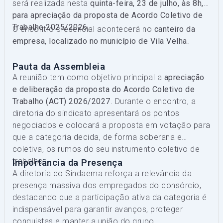
será realizada nesta
quinta-feira, 23 de julho, às 8h,
para apreciação da proposta de Acordo Coletivo de
Trabalho 2025/2026
.
O encontro presencial acontecerá no
canteiro da
empresa, localizado no município de Vila Velha
.
Pauta da Assembleia
A reunião tem como objetivo principal a
apreciação
e deliberação da proposta do Acordo Coletivo de
Trabalho (ACT) 2026/2027
. Durante o encontro, a
diretoria do sindicato apresentará os pontos
negociados e colocará a proposta em votação para
que a categoria decida, de forma soberana e
coletiva, os rumos do seu instrumento coletivo de
trabalho.
Importância da Presença
A diretoria do Sindaema reforça a relevância da
presença massiva dos empregados do consórcio,
destacando que a participação ativa da categoria é
indispensável para garantir avanços, proteger
conquistas e manter a união do grupo.