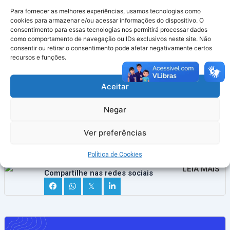
Durante a assembleia, a diretoria do Sindaema
Para fornecer as melhores experiências, usamos tecnologias como
apresentou detalhadamente todos os pontos e
cookies para armazenar e/ou acessar informações do dispositivo. O
consentimento para essas tecnologias nos permitirá processar dados
cláusulas negociadas na proposta do ACT
como comportamento de navegação ou IDs exclusivos neste site. Não
2025/2026. Colocada em votação, a pauta recebeu
consentir ou retirar o consentimento pode afetar negativamente certos
o apoio de 100% dos trabalhadores presentes.
recursos e funções.
Com a aprovação, o Sindaema dará
Aceitar
prosseguimento aos trâmites formais para a
assinatura e registro do Acordo Coletivo junto aos
Negar
órgãos competentes.
Ver preferências
Política de Cookies
×
LEIA MAIS
Compartilhe nas redes sociais
𝕏