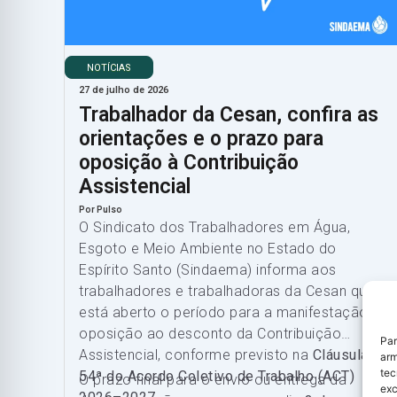
NOTÍCIAS
27 de julho de 2026
Trabalhador da Cesan, confira as
orientações e o prazo para
oposição à Contribuição
Assistencial
Por Pulso
O Sindicato dos Trabalhadores em Água,
Esgoto e Meio Ambiente no Estado do
Espírito Santo (Sindaema) informa aos
trabalhadores e trabalhadoras da Cesan que
está aberto o período para a manifestação de
oposição ao desconto da Contribuição
Par
Assistencial, conforme previsto na
Cláusula
arm
tec
54ª do Acordo Coletivo de Trabalho (ACT)
O prazo final para o envio ou entrega da
exc