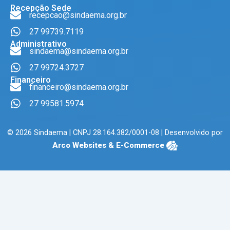
Recepção Sede
recepcao@sindaema.org.br
27 99739.7119
Administrativo
sindaema@sindaema.org.br
27 99724.3727
Financeiro
financeiro@sindaema.org.br
27 99581.5974
© 2026 Sindaema | CNPJ 28.164.382/0001-08 | Desenvolvido por
Arco Websites & E-Commerce