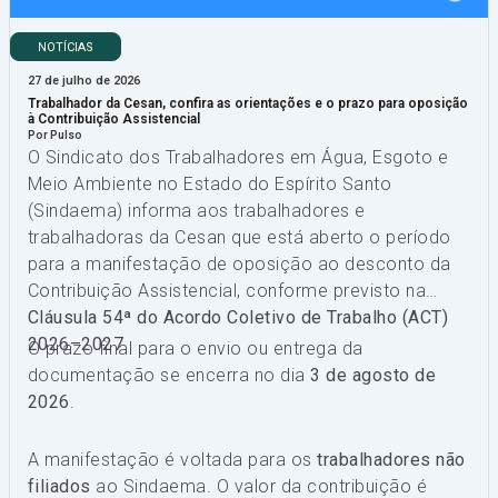
NOTÍCIAS
27 de julho de 2026
Trabalhador da Cesan, confira as orientações e o prazo para oposição
à Contribuição Assistencial
Por Pulso
O Sindicato dos Trabalhadores em Água, Esgoto e
Meio Ambiente no Estado do Espírito Santo
(Sindaema) informa aos trabalhadores e
trabalhadoras da Cesan que está aberto o período
para a manifestação de oposição ao desconto da
Contribuição Assistencial, conforme previsto na
Cláusula 54ª do Acordo Coletivo de Trabalho (ACT)
2026–2027
.
O prazo final para o envio ou entrega da
documentação se encerra no dia
3 de agosto de
2026
.
A manifestação é voltada para os
trabalhadores não
filiados
ao Sindaema. O valor da contribuição é