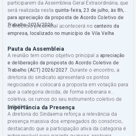
participarem da Assembleia Geral Extraordinária, que
será realizada nesta
quinta-feira, 23 de julho, às 8h,
para apreciação da proposta de Acordo Coletivo de
Trabalho 2025/2026
.
O encontro presencial acontecerá no
canteiro da
empresa, localizado no município de Vila Velha
.
Pauta da Assembleia
A reunião tem como objetivo principal a
apreciação
e deliberação da proposta do Acordo Coletivo de
Trabalho (ACT) 2026/2027
. Durante o encontro, a
diretoria do sindicato apresentará os pontos
negociados e colocará a proposta em votação para
que a categoria decida, de forma soberana e
coletiva, os rumos do seu instrumento coletivo de
trabalho.
Importância da Presença
A diretoria do Sindaema reforça a relevância da
presença massiva dos empregados do consórcio,
destacando que a participação ativa da categoria é
indispensável para garantir avanços, proteger