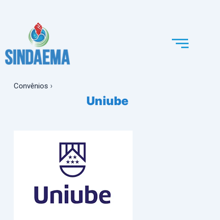
Ir
para
o
conteúdo
Convênios
›
Uniube