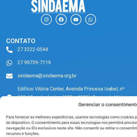
I
F
Y
W
n
a
o
h
s
c
u
a
t
e
t
t
a
b
u
s
CONTATO
g
o
b
a
r
o
e
p
27 3222-0544
a
k
p
m
27 99739-7119
sindaema@sindaema.org.br
Edifício Vitória Center, Avenida Princesa Isabel, nº
629, 12 andar (salas 1203 a 1206), Centro de Vitória,
Gerenciar o consentiment
CEP 29010-361
Para fornecer as melhores experiências, usamos tecnologias como cookies 
do dispositivo. O consentimento para essas tecnologias nos permitirá proc
ENDEREÇO
navegação ou IDs exclusivos neste site. Não consentir ou retirar o consent
recursos e funções.
Edifício Vitória Center, Avenida Princesa Isabel, nº