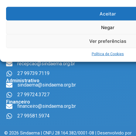
629, 12 andar (salas 1203 a 1206), Centro de Vitória,
Aceitar
CEP 29010-361
LGPD
Negar
privacidade@sindaema.org.br
Ver preferências
INSTITUCIONAL
Política de Cookies
Recepção Sede
recepcao@sindaema.org.br
27 99739.7119
Administrativo
sindaema@sindaema.org.br
27 99724.3727
Financeiro
financeiro@sindaema.org.br
27 99581.5974
© 2026 Sindaema | CNPJ 28.164.382/0001-08 | Desenvolvido por