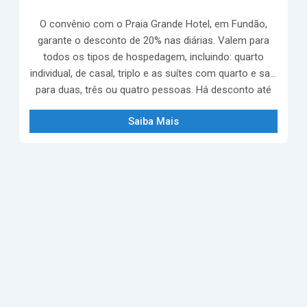
O convênio com o Praia Grande Hotel, em Fundão,
garante o desconto de 20% nas diárias. Valem para
todos os tipos de hospedagem, incluindo: quarto
individual, de casal, triplo e as suítes com quarto e sala
para duas, três ou quatro pessoas. Há desconto até
para a cama extra. Telefone: (27) 3253-1518
Saiba Mais