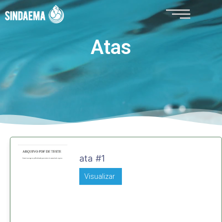
Ir
para
o
Atas
conteúdo
ata #1
Visualizar