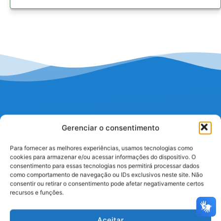
Gerenciar o consentimento
Para fornecer as melhores experiências, usamos tecnologias como
cookies para armazenar e/ou acessar informações do dispositivo. O
consentimento para essas tecnologias nos permitirá processar dados
como comportamento de navegação ou IDs exclusivos neste site. Não
consentir ou retirar o consentimento pode afetar negativamente certos
I
F
Y
W
recursos e funções.
n
a
o
h
s
c
u
a
t
e
t
t
a
b
u
s
Aceitar