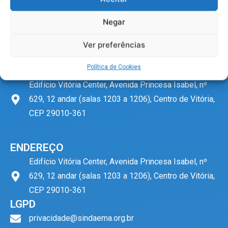
CONTATO
g
o
b
a
r
o
e
p
27 3222-0544
a
k
p
Negar
m
27 99739-7119
Ver preferências
sindaema@sindaema.org.br
Política de Cookies
Edifício Vitória Center, Avenida Princesa Isabel, nº
629, 12 andar (salas 1203 a 1206), Centro de Vitória,
CEP 29010-361
ENDEREÇO
Edifício Vitória Center, Avenida Princesa Isabel, nº
629, 12 andar (salas 1203 a 1206), Centro de Vitória,
CEP 29010-361
LGPD
privacidade@sindaema.org.br