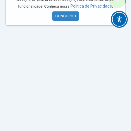
Política de Privacidade
funcionalidade. Conheça nossa
.
CONCORDO
I
F
Y
W