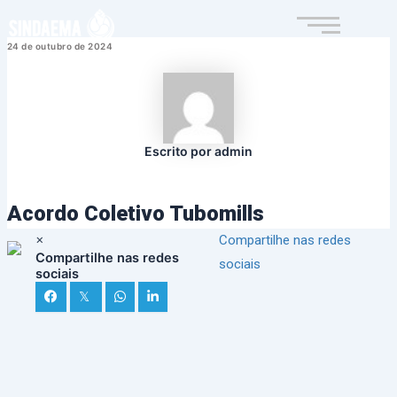
Ir
para
24 de outubro de 2024
o
conteúdo
Escrito por admin
Acordo Coletivo Tubomills
×
Compartilhe nas redes
Compartilhe nas redes
sociais
sociais
𝕏