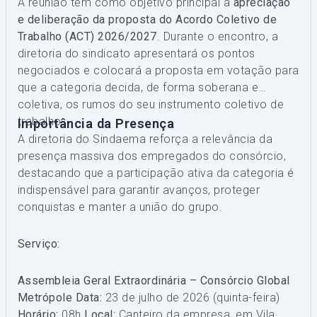
A reunião tem como objetivo principal a
apreciação
e deliberação da proposta do Acordo Coletivo de
Trabalho (ACT) 2026/2027
. Durante o encontro, a
diretoria do sindicato apresentará os pontos
negociados e colocará a proposta em votação para
que a categoria decida, de forma soberana e
coletiva, os rumos do seu instrumento coletivo de
trabalho.
Importância da Presença
A diretoria do Sindaema reforça a relevância da
presença massiva dos empregados do consórcio,
destacando que a participação ativa da categoria é
indispensável para garantir avanços, proteger
conquistas e manter a união do grupo.
Serviço:
Assembleia Geral Extraordinária – Consórcio Global
Metrópole
Data:
23 de julho de 2026 (quinta-feira)
Horário:
08h
Local:
Canteiro da empresa, em Vila