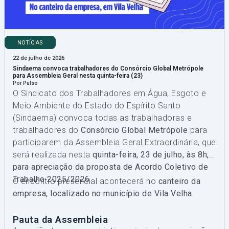
NOTÍCIAS
22 de julho de 2026
Sindaema convoca trabalhadores do Consórcio Global Metrópole
para Assembleia Geral nesta quinta-feira (23)
Por Pulso
O Sindicato dos Trabalhadores em Água, Esgoto e
Meio Ambiente do Estado do Espírito Santo
(Sindaema) convoca todas as trabalhadoras e
trabalhadores do
Consórcio Global Metrópole
para
participarem da Assembleia Geral Extraordinária, que
será realizada nesta
quinta-feira, 23 de julho, às 8h,
para apreciação da proposta de Acordo Coletivo de
Trabalho 2025/2026
.
O encontro presencial acontecerá no
canteiro da
empresa, localizado no município de Vila Velha
.
Pauta da Assembleia