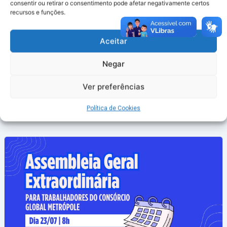
consentir ou retirar o consentimento pode afetar negativamente certos
Com a aprovação, o Sindaema dará
recursos e funções.
prosseguimento aos trâmites formais para a
assinatura e registro do Acordo Coletivo junto aos
Aceitar
órgãos competentes.
Negar
×
Ver preferências
LEIA MAIS
Compartilhe nas redes sociais
𝕏
Política de Cookies