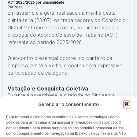
ACT 2025/2026 por unanimidade
Por Pulso
Em assembleia geral realizada na manhã desta
quinta-feira (23/07), os trabalhadores do Consórcio
Global Metrópole aprovaram, por unanimidade, a
proposta do Acordo Coletivo de Trabalho (ACT)
referente ao período 2025/2026.
O encontro presencial ocorreu no canteiro da
empresa, em Vila Velha, e contou com expressiva
participação da categoria.
Votação e Conquista Coletiva
Durante a assembleia, a diretoria do Sindaema
apresentou detalhadamente todos os pontos e
Gerenciar o consentimento
cláusulas negociadas na proposta do ACT
2025/2026. Colocada em votação, a pauta recebeu
Para fornecer as melhores experiências, usamos tecnologias como
cookies para armazenar e/ou acessar informações do dispositivo. O
o apoio de 100% dos trabalhadores presentes.
consentimento para essas tecnologias nos permitirá processar dados
como comportamento de navegação ou IDs exclusivos neste site. Não